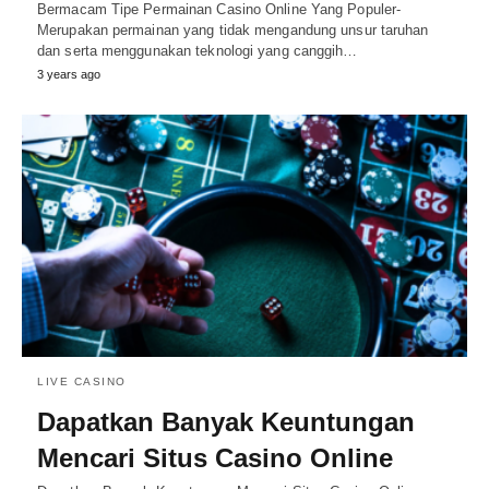
Bermacam Tipe Permainan Casino Online Yang Populer-
Merupakan permainan yang tidak mengandung unsur taruhan
dan serta menggunakan teknologi yang canggih…
3 years ago
LIVE CASINO
Dapatkan Banyak Keuntungan
Mencari Situs Casino Online