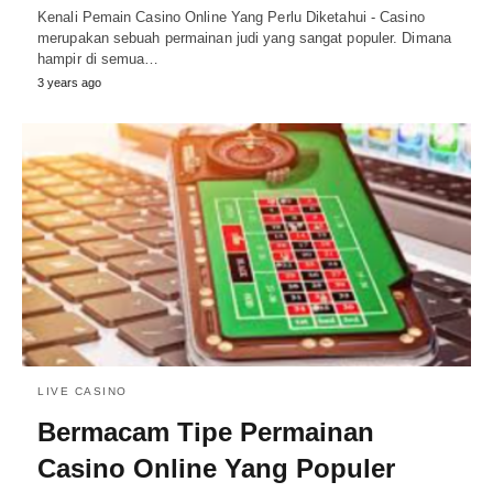
Kenali Pemain Casino Online Yang Perlu Diketahui - Casino
merupakan sebuah permainan judi yang sangat populer. Dimana
hampir di semua…
3 years ago
LIVE CASINO
Bermacam Tipe Permainan
Casino Online Yang Populer