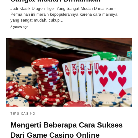
Judi Klasik Dragon Tiger Yang Sangat Mudah Dimainkan -
Permainan ini meraih kepopulerannya karena cara mainnya
yang sangat mudah, cukup…
3 years ago
TIPS CASINO
Mengerti Beberapa Cara Sukses
Dari Game Casino Online