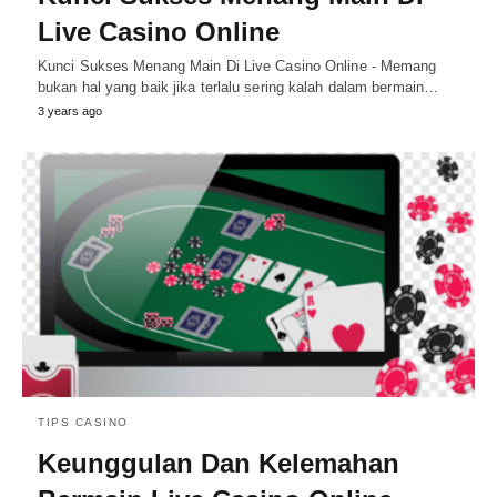
Live Casino Online
Kunci Sukses Menang Main Di Live Casino Online - Memang
bukan hal yang baik jika terlalu sering kalah dalam bermain…
3 years ago
TIPS CASINO
Keunggulan Dan Kelemahan