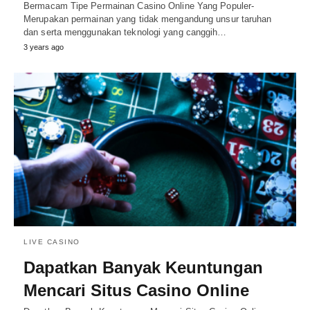
Bermacam Tipe Permainan Casino Online Yang Populer-
Merupakan permainan yang tidak mengandung unsur taruhan
dan serta menggunakan teknologi yang canggih…
3 years ago
LIVE CASINO
Dapatkan Banyak Keuntungan
Mencari Situs Casino Online