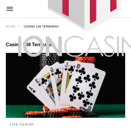
HOME
CASINO 138 TERMURAH
Casino 138 Termurah
LIVE CASINO