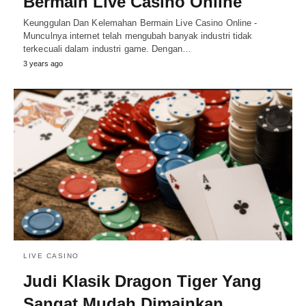
Bermain Live Casino Online
Keunggulan Dan Kelemahan Bermain Live Casino Online -
Munculnya internet telah mengubah banyak industri tidak
terkecuali dalam industri game. Dengan…
3 years ago
LIVE CASINO
Judi Klasik Dragon Tiger Yang
Sangat Mudah Dimainkan