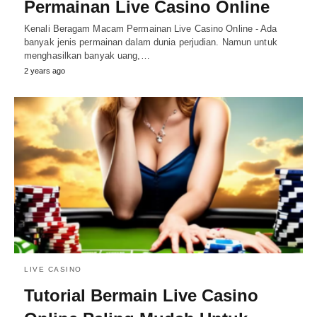
Permainan Live Casino Online
Kenali Beragam Macam Permainan Live Casino Online - Ada
banyak jenis permainan dalam dunia perjudian. Namun untuk
menghasilkan banyak uang,…
2 years ago
LIVE CASINO
Tutorial Bermain Live Casino