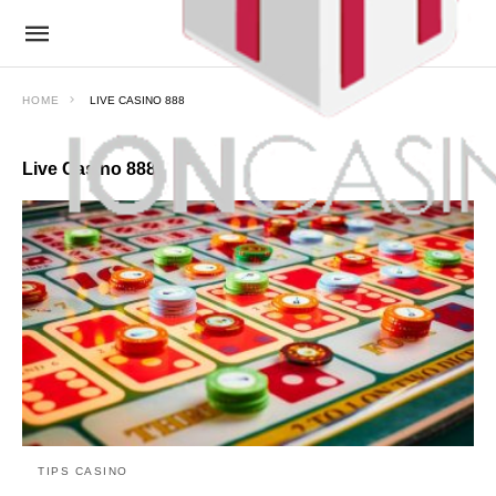
HOME
LIVE CASINO 888
Live Casino 888
TIPS CASINO