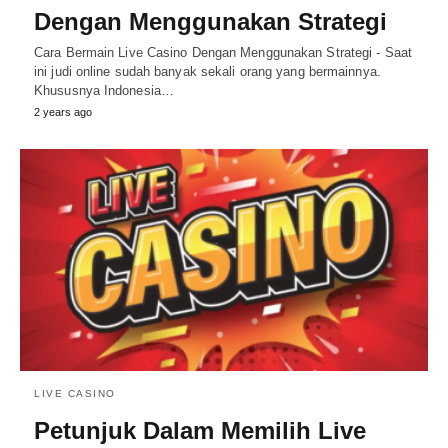
Dengan Menggunakan Strategi
Cara Bermain Live Casino Dengan Menggunakan Strategi - Saat
ini judi online sudah banyak sekali orang yang bermainnya.
Khususnya Indonesia…
2 years ago
LIVE CASINO
Petunjuk Dalam Memilih Live