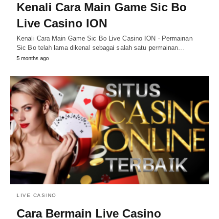
Kenali Cara Main Game Sic Bo
Live Casino ION
Kenali Cara Main Game Sic Bo Live Casino ION - Permainan
Sic Bo telah lama dikenal sebagai salah satu permainan…
5 months ago
LIVE CASINO
Cara Bermain Live Casino