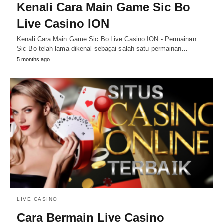
Kenali Cara Main Game Sic Bo
Live Casino ION
Kenali Cara Main Game Sic Bo Live Casino ION - Permainan
Sic Bo telah lama dikenal sebagai salah satu permainan…
5 months ago
LIVE CASINO
Cara Bermain Live Casino