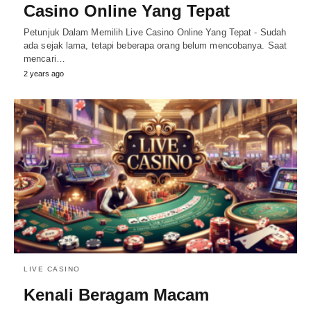
Casino Online Yang Tepat
Petunjuk Dalam Memilih Live Casino Online Yang Tepat - Sudah
ada sejak lama, tetapi beberapa orang belum mencobanya. Saat
mencari…
2 years ago
LIVE CASINO
Kenali Beragam Macam