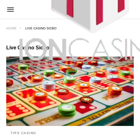
HOME
LIVE CASINO SICBO
Live Casino Sicbo
TIPS CASINO