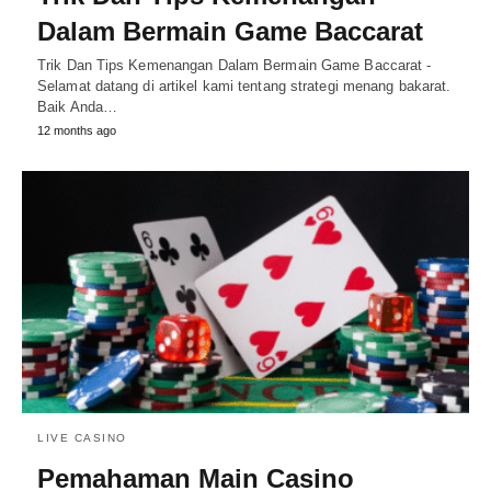
Dalam Bermain Game Baccarat
Trik Dan Tips Kemenangan Dalam Bermain Game Baccarat -
Selamat datang di artikel kami tentang strategi menang bakarat.
Baik Anda…
12 months ago
LIVE CASINO
Pemahaman Main Casino