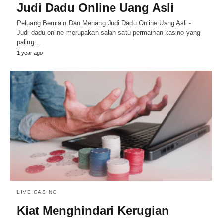
Judi Dadu Online Uang Asli
Peluang Bermain Dan Menang Judi Dadu Online Uang Asli -
Judi dadu online merupakan salah satu permainan kasino yang
paling…
1 year ago
LIVE CASINO
Kiat Menghindari Kerugian